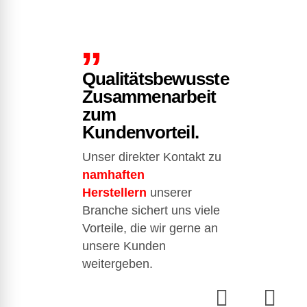
0
6
7
8
9
Qualitätsbewusste
Zusammenarbeit
0
zum
Kundenvorteil.
Unser direkter Kontakt zu
namhaften
Herstellern
unserer
Branche sichert uns viele
Vorteile, die wir gerne an
unsere Kunden
weitergeben.