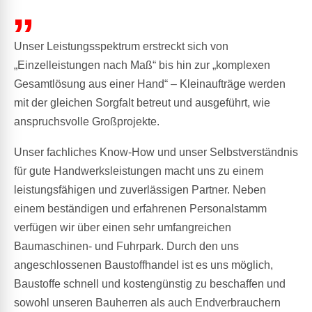
Unser Leistungsspektrum erstreckt sich von
„Einzelleistungen nach Maß“ bis hin zur „komplexen
Gesamtlösung aus einer Hand“ – Kleinaufträge werden
mit der gleichen Sorgfalt betreut und ausgeführt, wie
anspruchsvolle Großprojekte.
Unser fachliches Know-How und unser Selbstverständnis
0
0
für gute Handwerksleistungen macht uns zu einem
1
1
leistungsfähigen und zuverlässigen Partner. Neben
einem beständigen und erfahrenen Personalstamm
2
2
verfügen wir über einen sehr umfangreichen
3
3
Baumaschinen- und Fuhrpark. Durch den uns
4
4
0
0
angeschlossenen Baustoffhandel ist es uns möglich,
5
5
Baustoffe schnell und kostengünstig zu beschaffen und
1
1
sowohl unseren Bauherren als auch Endverbrauchern