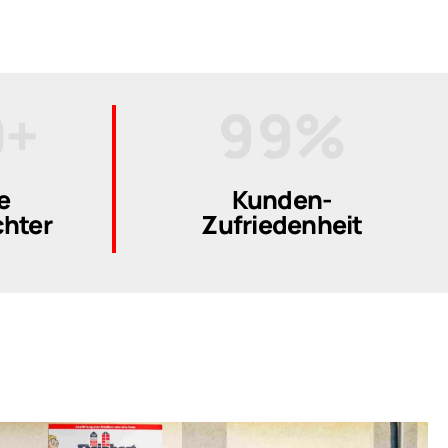
8
7
7
9
8
8
0
+
9
9
%
0
0
e
Kunden-
hter
Zufriedenheit