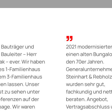
 Bauträger und
2021 modernisierten
 Bauleiter – Herr
einen alten Bungal
k – ever. Wir haben
den 70er Jahren.
tes 1-Familienhaus
Generalunternehme
em 3-Familienhaus
Steinhart & Rebholz
en lassen. Unser
wurden sehr gut,
st zu sehen unter
fachkundig und net
ferenzen auf der
beraten. Angebot,
age. Wir waren
Vertragsabschluss