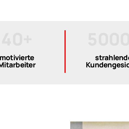
2
8
3
8
8
3
9
4
9
9
4
0
+
5
0
0
5
6
motivierte
strahlend
Mitarbeiter
Kundengesic
6
7
7
8
8
9
9
0