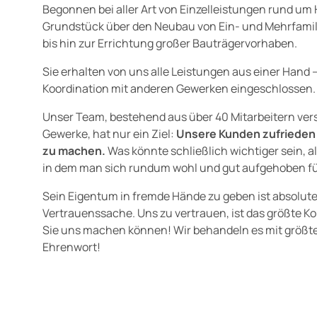
Begonnen bei aller Art von Einzelleistungen rund um
Grundstück über den Neubau von Ein- und Mehrfami
bis hin zur Errichtung großer Bauträgervorhaben.
Sie erhalten von uns alle Leistungen aus einer Hand –
Koordination mit anderen Gewerken eingeschlossen.
Unser Team, bestehend aus über 40 Mitarbeitern ver
Gewerke, hat nur ein Ziel:
Unsere Kunden zufrieden 
zu machen.
Was könnte schließlich wichtiger sein, a
in dem man sich rundum wohl und gut aufgehoben fü
0
Sein Eigentum in fremde Hände zu geben ist absolut
Vertrauenssache. Uns zu vertrauen, ist das größte K
1
Sie uns machen können! Wir behandeln es mit größter
Ehrenwort!
0
2