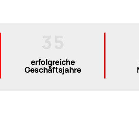
1
3
2
4
3
5
4
6
erfolgreiche
Geschäftsjahre
5
7
6
8
7
9
8
0