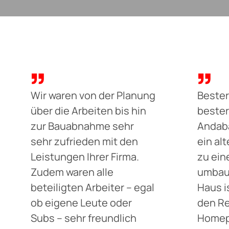
Wir waren von der Planung
Bester
über die Arbeiten bis hin
bester
zur Bauabnahme sehr
Andaba
sehr zufrieden mit den
ein al
Leistungen Ihrer Firma.
zu ein
Zudem waren alle
umbau
beteiligten Arbeiter – egal
Haus i
ob eigene Leute oder
den Re
Subs – sehr freundlich
Homep