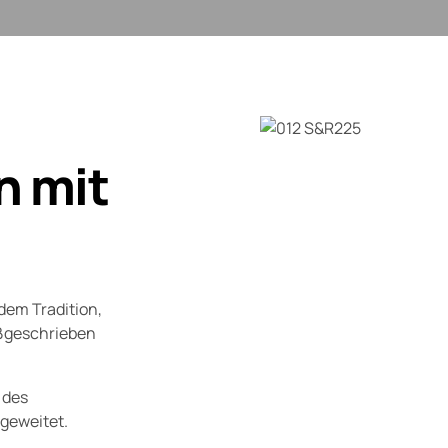
 mit
dem Tradition,
ßgeschrieben
 des
0
0
0
geweitet.