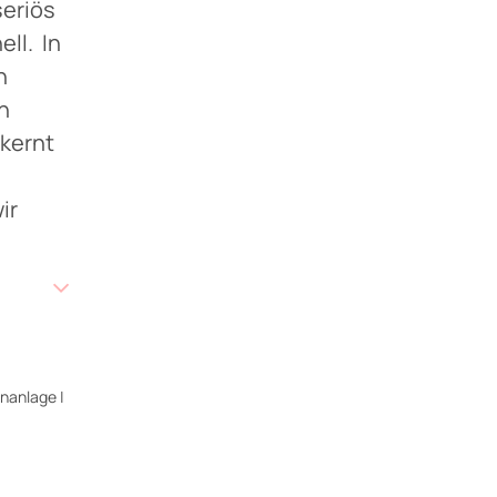
seriös
ll. In
n
n
kernt
ir
nanlage |