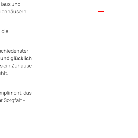
 Haus und
1
1
1
lienhäusern
2
2
2
 die
3
3
3
schiedenster
und glücklich
4
4
4
ls ein Zuhause
hlt.
5
0
5
5
e
ompliment, das
0
6
1
6
6
 Sorgfalt –
1
7
2
7
7