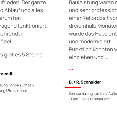
ufrieden. Der ganze
Bauleistung waren 
d Ablauf und alles
und sehr professione
erum hat
einer Rekordzeit vo
ragend funktioniert.
dreieinhalb Monate
ehrendt in
wurde das Haus ent
öbel.
und modernisiert.
Pünktlich konnten w
s gibt es 5 Sterne
einziehen und …
...
hrendt
B. + R. Schneider
erung | Anbau Umbau
ng | Bruchköbel
Kernsanierung, Umbau, Auße
1 Fam.-Haus | Freigericht