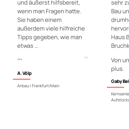
und äußerst hilfsbereit,
sehr z
wenn man Fragen hatte.
Bau un
Sie haben einem
drumh
außerdem viele hilfreiche
hervor
Tipps gegeben, wie man
Haus B
etwas …
Bruchk
...
Von un
plus.
A. Völp
Gaby Be
Anbau | Frankfurt/Main
Kernsani
Aufstocku