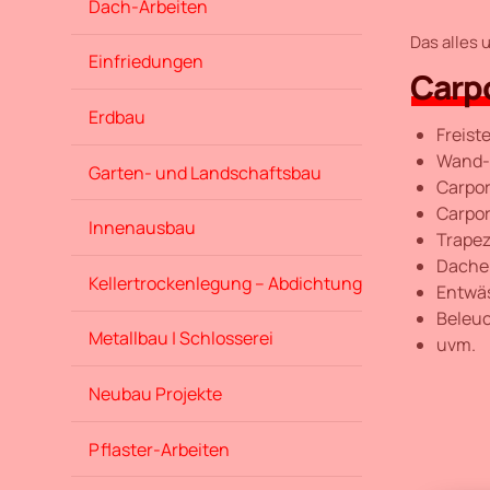
Dach-Arbeiten
Das alles
Einfriedungen
Carp
Erdbau
Freist
Wand-
Garten- und Landschaftsbau
Carpor
Carpor
Innenausbau
Trapez
Dache
Kellertrockenlegung – Abdichtung
Entwä
Beleu
Metallbau | Schlosserei
uvm.
Neubau Projekte
Pflaster-Arbeiten