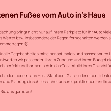
enen Fußes vom Auto in’s Haus
achung bringt nicht nur auf Ihrem Parkplatz für Ihr Auto viele
as Wetter bzw. insbesondere der Regen ferngehalten werden sol
ommerregen 😉
für alle Gegebenheiten mit einer optimalen und passgenauen 
twerfen wir passend zu Ihrem Zuhause und Ihrem Budget die
sich perfekt und harmonisch in das Gesamtbild Ihres Grundstüc
ch oder modern, aus Holz, Stahl oder Glas – oder einem ideale
n und Planung einschliesslicher unserer praktischen und kreat
Sie uns gerne an!