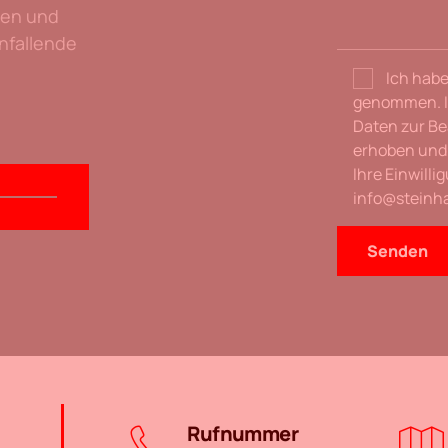
fen und
anfallende
Ich habe
genommen. I
Daten zur Be
erhoben und 
Ihre Einwilli
info@steinha
Rufnummer