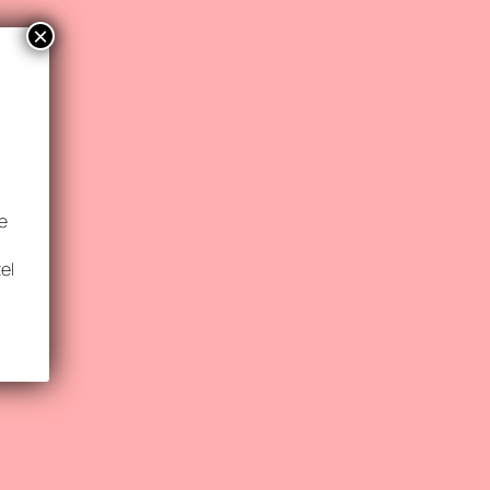
×
s
re
el