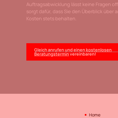
Auftragsabwicklung lässt keine Fragen of
sorgt dafür, dass Sie den Überblick über 
Kosten stets behalten.
Gleich anrufen und einen
kostenlosen
Beratungstermin
vereinbaren!
Home