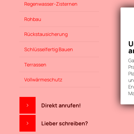
Regenwasser-Zisternen
Rohbau
Rückstausicherung
U
a
Schlüsselfertig Bauen
Ga
Terrassen
Pr
Pl
Vollwärmeschutz
un
En
Ma
Direkt anrufen!
Lieber schreiben?