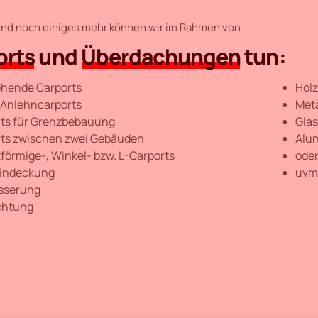
 und noch einiges mehr können wir im Rahmen von
orts
und
Überdachungen
tun:
ehende Carports
Hol
Anlehncarports
Meta
ts für Grenzbebauung
Glas
ts zwischen zwei Gebäuden
Alu
förmige-, Winkel- bzw. L-Carports
oder
indeckung
uvm
sserung
chtung