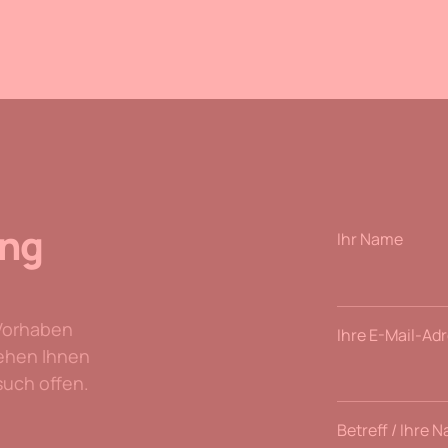
ung
Ihr Name
Vorhaben
Ihre E-Mail-Ad
tehen Ihnen
such offen.
Betreff / Ihre 