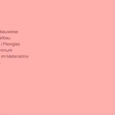
zbauweise
llbau
 / Plexiglas
minium
 im Materialmix
.