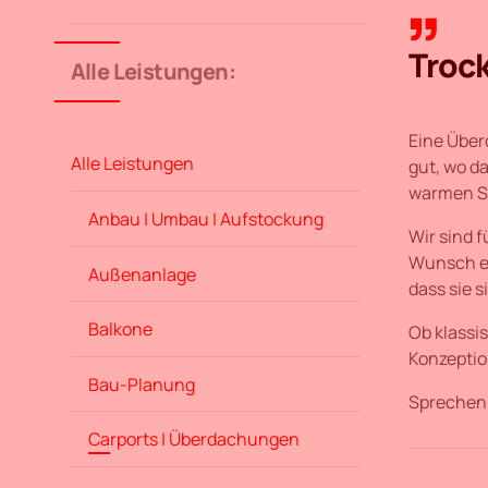
Trock
Alle Leistungen:
Eine Überd
Alle Leistungen
gut, wo d
warmen S
Anbau | Umbau | Aufstockung
Wir sind 
Wunsch en
Außenanlage
dass sie 
Balkone
Ob klassis
Konzeptio
Bau-Planung
Sprechen 
Carports | Überdachungen