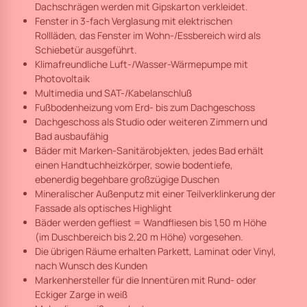
Dachschrägen werden mit Gipskarton verkleidet.
Fenster in 3-fach Verglasung mit elektrischen
Rollläden, das Fenster im Wohn-/Essbereich wird als
Schiebetür ausgeführt.
Klimafreundliche Luft-/Wasser-Wärmepumpe mit
Photovoltaik
Multimedia und SAT-/Kabelanschluß
Fußbodenheizung vom Erd- bis zum Dachgeschoss
Dachgeschoss als Studio oder weiteren Zimmern und
Bad ausbaufähig
Bäder mit Marken-Sanitärobjekten, jedes Bad erhält
einen Handtuchheizkörper, sowie bodentiefe,
ebenerdig begehbare großzügige Duschen
Mineralischer Außenputz mit einer Teilverklinkerung der
Fassade als optisches Highlight
Bäder werden gefliest = Wandfliesen bis 1,50 m Höhe
(im Duschbereich bis 2,20 m Höhe) vorgesehen.
Die übrigen Räume erhalten Parkett, Laminat oder Vinyl,
nach Wunsch des Kunden
Markenhersteller für die Innentüren mit Rund- oder
Eckiger Zarge in weiß