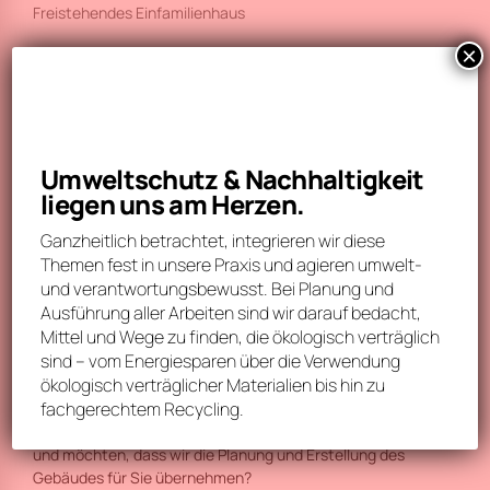
Freistehendes Einfamilienhaus
×
Eckdaten
Grundrisse
Lage
Umweltschutz & Nachhaltigkeit
Ausstattungsmerkmale
liegen uns am Herzen.
Ganzheitlich betrachtet, integrieren wir diese
Themen fest in unsere Praxis und agieren umwelt-
und verantwortungsbewusst. Bei Planung und
Alle Neubauprojekte
Ausführung aller Arbeiten sind wir darauf bedacht,
Mittel und Wege zu finden, die ökologisch verträglich
sind – vom Energiesparen über die Verwendung
ökologisch verträglicher Materialien bis hin zu
fachgerechtem Recycling.
Sie haben ein Grundstück …
und möchten, dass wir die Planung und Erstellung des
Gebäudes für Sie übernehmen?