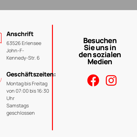
Anschrift
Besuchen
63526 Erlensee
Sie uns in
John-F-
den sozialen
Kennedy-Str. 6
Medien
Geschäftszeiten:
Montag bis Freitag
von 07:00 bis 16:30
Uhr
Samstags
geschlossen