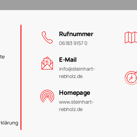
Rufnummer
06183 9157 0
te
E-Mail
info@steinhart-
rebholz.de
Homepage
www.steinhart-
rebholz.de
rklärung