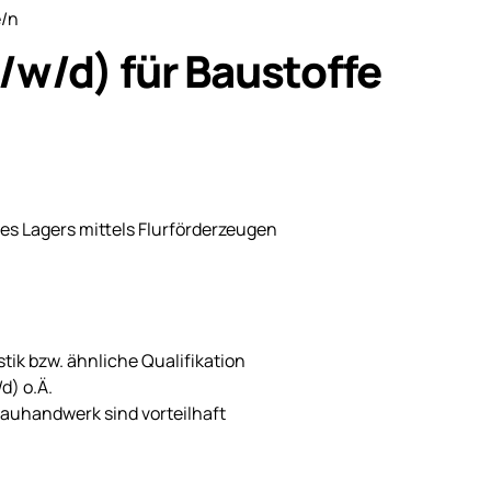
e/n
/w/d) für Baustoffe
 Lagers mittels Flurförderzeugen
ik bzw. ähnliche Qualifikation
d) o.Ä.
auhandwerk sind vorteilhaft