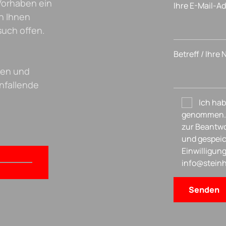
Vorhaben ein
Ihre E-Mail-A
n Ihnen
such offen.
Betreff / Ihre
fen und
anfallende
Ich hab
genommen. 
zur Beantwo
und gespeic
Einwilligung
info@steinh