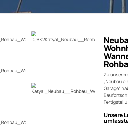
Neubau
Wohnha
Wanne
Rohba
Zu unserem
„Neubau ei
Garage“ hab
Baufortsch
Fertigstell
Unsere L
umfasste