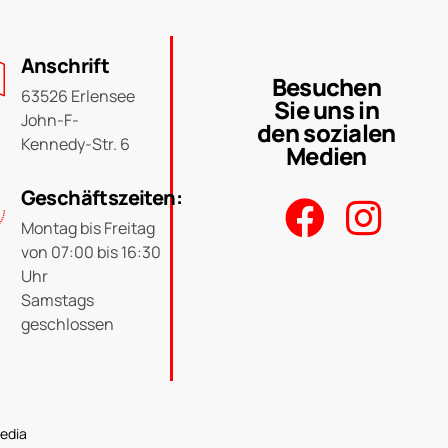
Anschrift
Besuchen
63526 Erlensee
Sie uns in
John-F-
den sozialen
Kennedy-Str. 6
Medien
Geschäftszeiten:
Montag bis Freitag
von 07:00 bis 16:30
Uhr
Samstags
geschlossen
edia