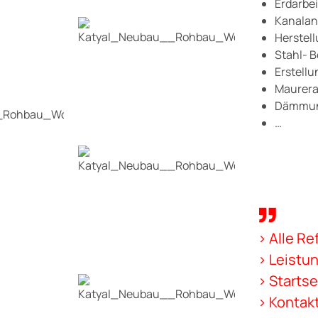
Erdarbe
Kanalan
Herstel
Stahl- 
Erstell
Maurera
Dämmun
…
> Alle R
> Leistun
> Startse
> Kontak