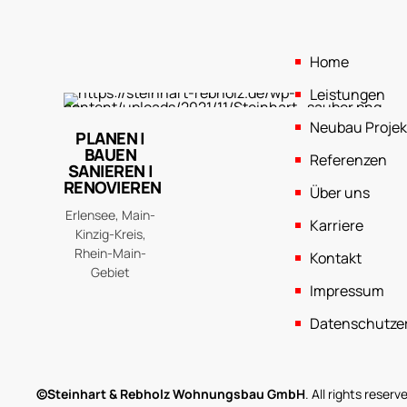
Home
Leistungen
Neubau Projek
PLANEN |
BAUEN
Referenzen
SANIEREN |
RENOVIEREN
Über uns
Erlensee, Main-
Karriere
Kinzig-Kreis,
Rhein-Main-
Kontakt
Gebiet
Impressum
Datenschutze
©Steinhart & Rebholz Wohnungsbau GmbH
. All rights rese