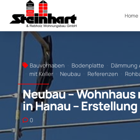
Home
Bauvorhaben
Bodenplatte
Dämmung 
mit Keller
Neubau
Referenzen
Rohb
Neubau – Wohnhaus m
in Hanau – Erstellun
0