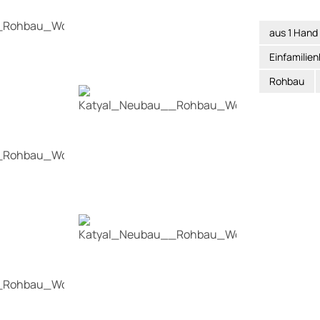
aus 1 Hand
Einfamilie
Rohbau