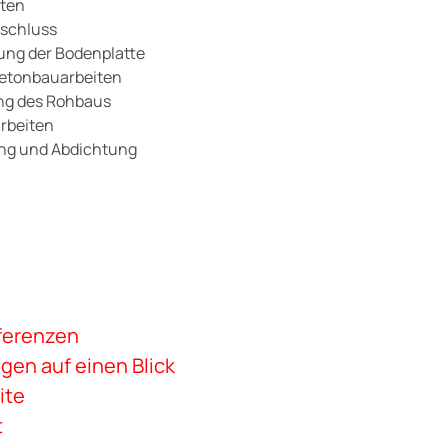
iten
schluss
lung der Bodenplatte
Betonbauarbeiten
ung des Rohbaus
rbeiten
g und Abdichtung
eferenzen
gen auf einen Blick
ite
t