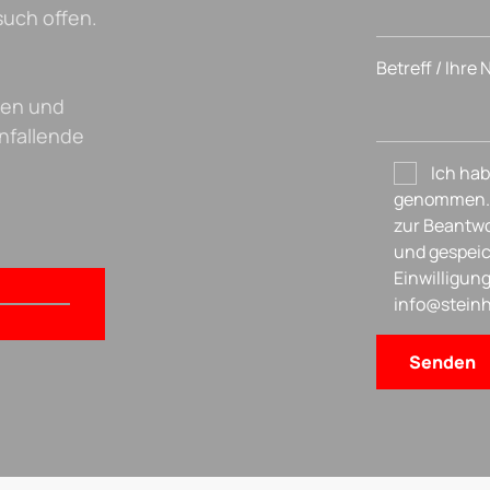
such offen.
Betreff / Ihre
fen und
anfallende
Ich hab
genommen. 
zur Beantwo
und gespeic
Einwilligung
info@steinh