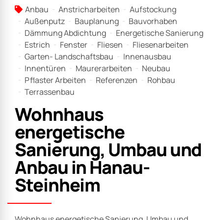
Anbau
Anstricharbeiten
Aufstockung
Außenputz
Bauplanung
Bauvorhaben
Dämmung Abdichtung
Energetische Sanierung
Estrich
Fenster
Fliesen
Fliesenarbeiten
Garten- Landschaftsbau
Innenausbau
Innentüren
Maurerarbeiten
Neubau
Pflaster Arbeiten
Referenzen
Rohbau
Terrassenbau
Wohnhaus
energetische
Sanierung, Umbau und
Anbau in Hanau-
Steinheim
Wohnhaus energetische Sanierung, Umbau und