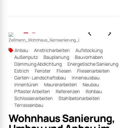
Anbau
Anstricharbeiten
Aufstockung
Außenputz
Bauplanung
Bauvorhaben
Dämmung Abdichtung
Energetische Sanierung
Estrich
Fenster
Fliesen
Fliesenarbeiten
Garten- Landschaftsbau
Innenausbau
Innentüren
Maurerarbeiten
Neubau
Pflaster Arbeiten
Referenzen
Rohbau
Schlosserarbeiten
Stahlbetonarbeiten
Terrassenbau
Wohnhaus Sanierung,