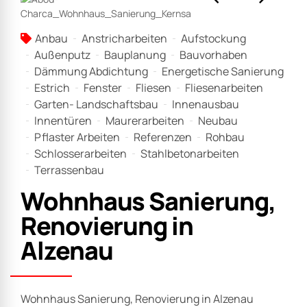
Anbau
Anstricharbeiten
Aufstockung
Außenputz
Bauplanung
Bauvorhaben
Dämmung Abdichtung
Energetische Sanierung
Estrich
Fenster
Fliesen
Fliesenarbeiten
Garten- Landschaftsbau
Innenausbau
Innentüren
Maurerarbeiten
Neubau
Pflaster Arbeiten
Referenzen
Rohbau
Schlosserarbeiten
Stahlbetonarbeiten
Terrassenbau
Wohnhaus Sanierung,
Renovierung in
Alzenau
Wohnhaus Sanierung, Renovierung in Alzenau