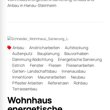
Anbau in Hanau-Steinheim
Anbau
Anstricharbeiten
Aufstockung
Außenputz
Bauplanung
Bauvorhaben
Dämmung Abdichtung
Energetische Sanierung
Estrich
Fenster
Fliesen
Fliesenarbeiten
Garten- Landschaftsbau
Innenausbau
Innentüren
Maurerarbeiten
Neubau
Pflaster Arbeiten
Referenzen
Rohbau
Terrassenbau
Wohnhaus
energetische