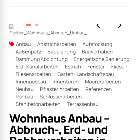
Anbau
Anstricharbeiten
Aufstockung
Außenputz
Bauplanung
Bauvorhaben
Dämmung Abdichtung
Energetische Sanierung
Erd- Kanalarbeiten
Estrich
Fenster
Fliesen
Fliesenarbeiten
Garten- Landschaftsbau
Innenausbau
Innentüren
Maurerarbeiten
Neubau
Pflaster Arbeiten
Referenzen
Rohbau
Schlosserarbeiten
Stahlbetonarbeiten
Terrassenbau
Wohnhaus Anbau –
Abbruch-, Erd- und