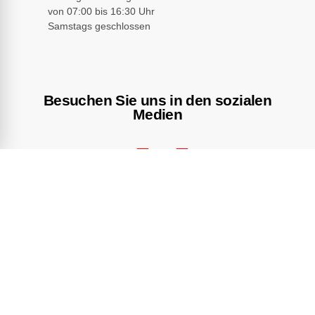
von 07:00 bis 16:30 Uhr
Samstags geschlossen
Besuchen Sie uns in den sozialen
Medien
©Steinhart & Rebholz Wohnungsbau GmbH
. All rights reserved.
Web-Design:
Hedda Stroh-Social Media!
Web-Technik:
Heintschel
Media