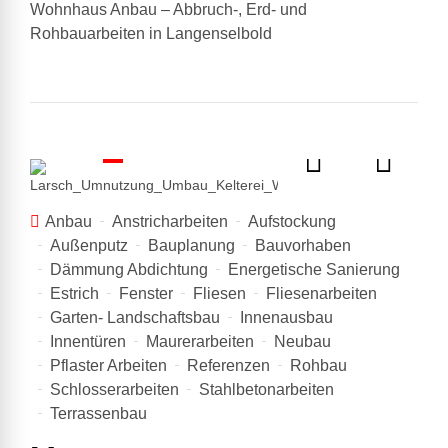
Wohnhaus Anbau – Abbruch-, Erd- und
Rohbauarbeiten in Langenselbold
Anbau
Anstricharbeiten
Aufstockung
Außenputz
Bauplanung
Bauvorhaben
Dämmung Abdichtung
Energetische Sanierung
Estrich
Fenster
Fliesen
Fliesenarbeiten
Garten- Landschaftsbau
Innenausbau
Innentüren
Maurerarbeiten
Neubau
Pflaster Arbeiten
Referenzen
Rohbau
Schlosserarbeiten
Stahlbetonarbeiten
Terrassenbau