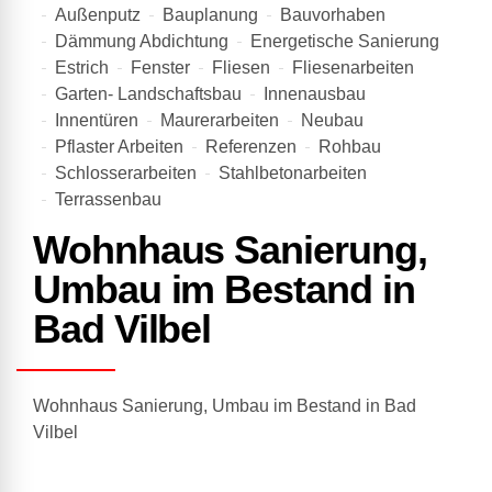
Außenputz
Bauplanung
Bauvorhaben
Dämmung Abdichtung
Energetische Sanierung
Estrich
Fenster
Fliesen
Fliesenarbeiten
Garten- Landschaftsbau
Innenausbau
Innentüren
Maurerarbeiten
Neubau
Pflaster Arbeiten
Referenzen
Rohbau
Schlosserarbeiten
Stahlbetonarbeiten
Terrassenbau
Wohnhaus Sanierung,
Umbau im Bestand in
Bad Vilbel
Wohnhaus Sanierung, Umbau im Bestand in Bad
Vilbel