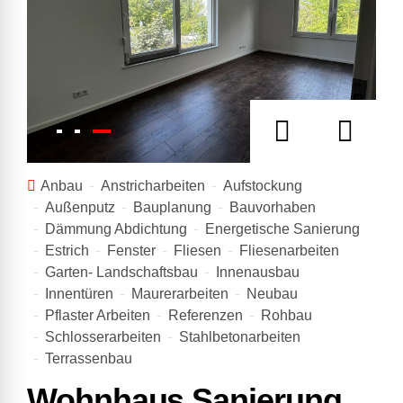
Anbau
Anstricharbeiten
Aufstockung
Außenputz
Bauplanung
Bauvorhaben
Dämmung Abdichtung
Energetische Sanierung
Estrich
Fenster
Fliesen
Fliesenarbeiten
Garten- Landschaftsbau
Innenausbau
Innentüren
Maurerarbeiten
Neubau
Pflaster Arbeiten
Referenzen
Rohbau
Schlosserarbeiten
Stahlbetonarbeiten
Terrassenbau
Wohnhaus Sanierung,