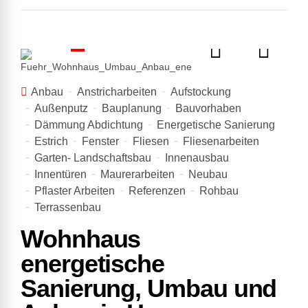
Anbau
Anstricharbeiten
Aufstockung
Außenputz
Bauplanung
Bauvorhaben
Dämmung Abdichtung
Energetische Sanierung
Estrich
Fenster
Fliesen
Fliesenarbeiten
Garten- Landschaftsbau
Innenausbau
Innentüren
Maurerarbeiten
Neubau
Pflaster Arbeiten
Referenzen
Rohbau
Terrassenbau
Wohnhaus
energetische
Sanierung, Umbau und