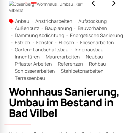
Anbau
Anstricharbeiten
Aufstockung
Außenputz
Bauplanung
Bauvorhaben
Dämmung Abdichtung
Energetische Sanierung
Estrich
Fenster
Fliesen
Fliesenarbeiten
Garten- Landschaftsbau
Innenausbau
Innentüren
Maurerarbeiten
Neubau
Pflaster Arbeiten
Referenzen
Rohbau
Schlosserarbeiten
Stahlbetonarbeiten
Terrassenbau
Wohnhaus Sanierung,
Umbau im Bestand in
Bad Vilbel