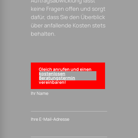
Betreff / Ihre Nachricht
Ich habe die
Datenschutzerklärung zur Kenntnis
genommen. Ich stimme zu, dass
meine Angaben und Daten zur
Beantwortung meiner Anfrage
elektronisch erhoben und
gespeichert werden. Hinweis: Sie
können Ihre Einwilligung jederzeit für
die Zukunft per E-Mail an
info@steinhart-rebholz.de
widerrufen.