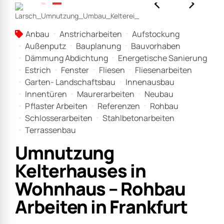
Anbau
Anstricharbeiten
Aufstockung
Außenputz
Bauplanung
Bauvorhaben
Dämmung Abdichtung
Energetische Sanierung
Estrich
Fenster
Fliesen
Fliesenarbeiten
Garten- Landschaftsbau
Innenausbau
Innentüren
Maurerarbeiten
Neubau
Pflaster Arbeiten
Referenzen
Rohbau
Schlosserarbeiten
Stahlbetonarbeiten
Terrassenbau
Umnutzung
Kelterhauses in
Wohnhaus – Rohbau
Arbeiten in Frankfurt