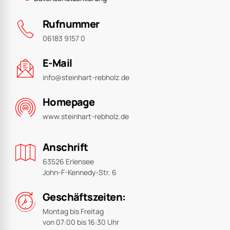
Montag bis Freitag
von 07:00 bis 16:30 Uhr
Samstags geschlossen
Besuchen Sie uns in den sozialen
Medien
©Steinhart & Rebholz Wohnungsbau GmbH
. All rights reserved.
Web-Design:
Hedda Stroh-Social Media!
Web-Technik:
Heintschel