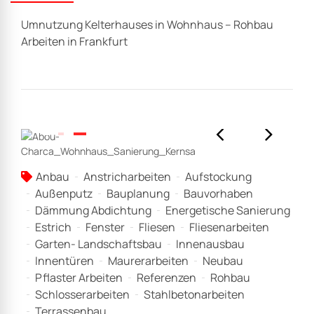
Umnutzung Kelterhauses in Wohnhaus – Rohbau
Arbeiten in Frankfurt
Anbau
Anstricharbeiten
Aufstockung
Außenputz
Bauplanung
Bauvorhaben
Dämmung Abdichtung
Energetische Sanierung
Estrich
Fenster
Fliesen
Fliesenarbeiten
Garten- Landschaftsbau
Innenausbau
Innentüren
Maurerarbeiten
Neubau
Pflaster Arbeiten
Referenzen
Rohbau
Schlosserarbeiten
Stahlbetonarbeiten
Terrassenbau