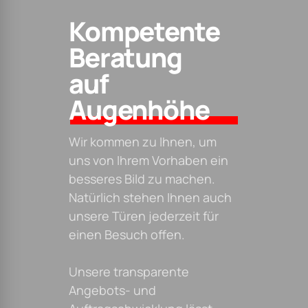
Unsere transparente
Angebots- und
Auftragsabwicklung lässt
keine Fragen offen und sorgt
dafür, dass Sie den Überblick
über anfallende Kosten stets
behalten.
Gleich anrufen und einen
kostenlosen
Beratungstermin
vereinbaren!
Ihr Name
Ihre E-Mail-Adresse