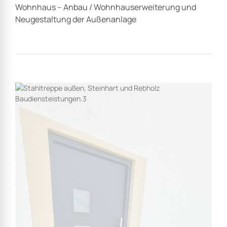
Wohnhaus – Anbau / Wohnhauserweiterung und
Neugestaltung der Außenanlage
Allgemein
Anbau
Referenzen
Schlosserarbeiten
Stahltreppe
Wohnhaus – Anbau
einer Stahltreppe mit
Geländer als Zugang
zum Obergeschoss