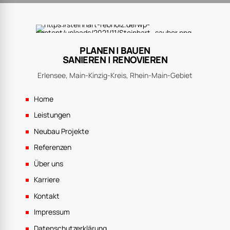
Impressum
Datenschutzerklärung
Rufnummer
06183 9157 0
E-Mail
info@steinhart-rebholz.de
Homepage
www.steinhart-rebholz.de
Anschrift
63526 Erlensee
John-F-Kennedy-Str. 6
Geschäftszeiten: