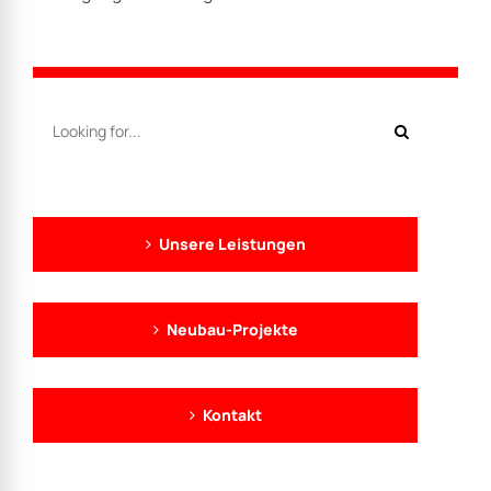
Neueste Beiträge
17. Mai 2025
Wohnhaus Neubau auf
Bestandskeller, Kellersanierung,
Rohbauarbeiten in Frankfurt
17. Mai 2025
Wohnhaus Anbau -
Rohbauarbeiten in
Niederdorfelden
10. Mai 2025
Neubau - Reihenmittelhaus mit
Keller (weiße Wanne) in Frankfurt -
schlüsselfertig
8. Februar 2025