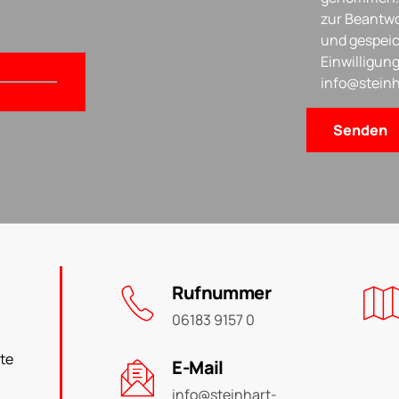
zur Beantwo
und gespeic
Einwilligung
info@steinh
Rufnummer
06183 9157 0
te
E-Mail
info@steinhart-