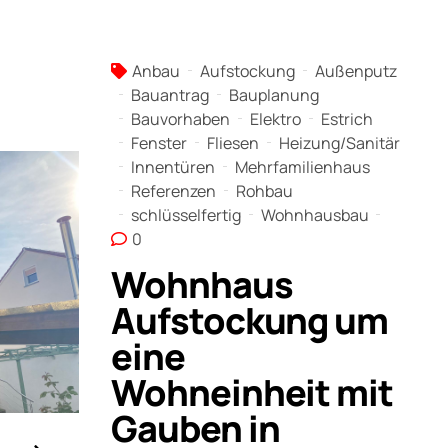
Anbau
Aufstockung
Außenputz
Bauantrag
Bauplanung
Bauvorhaben
Elektro
Estrich
Fenster
Fliesen
Heizung/Sanitär
Innentüren
Mehrfamilienhaus
Referenzen
Rohbau
schlüsselfertig
Wohnhausbau
0
Wohnhaus
Aufstockung um
eine
Wohneinheit mit
Gauben in