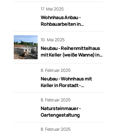
Kellersanierung,
Rohbauarbeiten in Frankfurt
17. Mai 2025
Wohnhaus Anbau -
Rohbauarbeiten in
Niederdorfelden
10. Mai 2025
Neubau - Reihenmittelhaus
mit Keller (weiße Wanne) in
Frankfurt - schlüsselfertig
8. Februar 2025
Neubau - Wohnhaus mit
Keller in Florstadt -
Erstellung des Rohbaus
8. Februar 2025
Natursteinmauer -
Gartengestaltung
8. Februar 2025