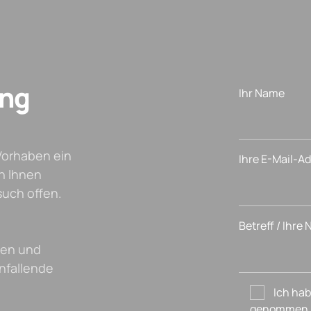
ung
Ihr Name
Vorhaben ein
Ihre E-Mail-A
n Ihnen
such offen.
Betreff / Ihre
fen und
anfallende
Ich hab
genommen. 